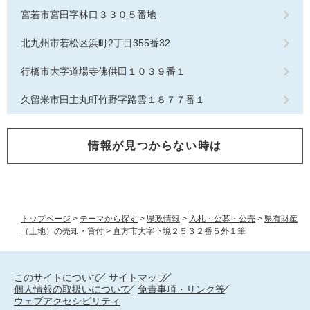
宮若市宮田字林口３３０５番地
北九州市若松区浜町2丁目355番32
行橋市大字道場寺佛供田１０３９番１
久留米市田主丸町竹野字路雲１８７７番１
情報が見つからない時は
トップページ
>
テーマから探す
>
県政情報
>
入札・公募・公売
>
県有財産
（土地）の売却・貸付
>
直方市大字下境２５３２番５外１筆
このサイトについて
サイトマップ
個人情報の取扱いについて
免責事項・リンク等
ウェブアクセシビリティ