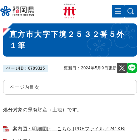
ペ
メニューを飛ばして本文へ
ー
ジ
の
本
先
直方市大字下境２５３２番５外
文
頭
で
１筆
す
。
更新日：2024年5月9日更新
ページID：0799315
ページ内目次
処分対象の県有財産（土地）です。
案内図・明細図は こちら [PDFファイル／241KB]