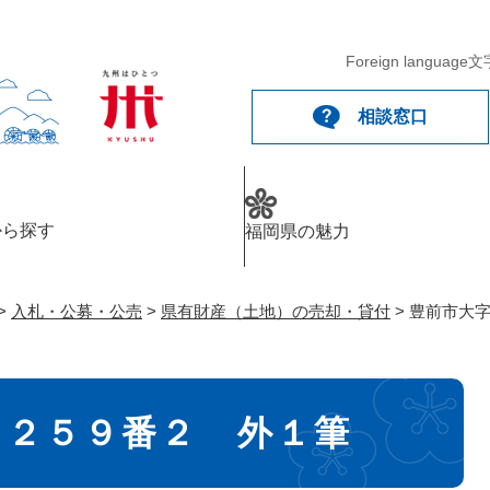
メニューを飛ばして本文へ
Foreign language
文
相談窓口
から探す
福岡県の魅力
>
入札・公募・公売
>
県有財産（土地）の売却・貸付
>
豊前市大
２２５９番２ 外１筆