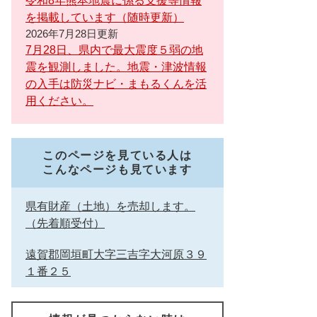
令和8年熊本地震に係る支援等情報
を掲載しています（随時更新）
2026年7月28日更新
7月28日、県内で最大震度５弱の地
震を観測しました。地震・津波情報
の入手は防災ナビ・まもるくんを活
用ください。
このページを見ている人は
こんなページも見ています
県有財産（土地）を売却します。
（先着順受付）
遠賀郡岡垣町大字三吉字大河原３９
１番２５