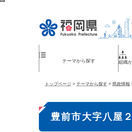
ペ
検
ー
索
ジ
エ
の
リ
先
ア
頭
へ
で
す
。
テーマから探す
組織
トップページ
>
テーマから探す
>
県政情報
本
豊前市大字八屋
文