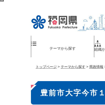
ペ
検
ー
索
ジ
エ
の
リ
先
ア
頭
へ
で
す
。
テーマから探す
組織
トップページ
>
テーマから探す
>
県政情報
本
豊前市大字今市
文