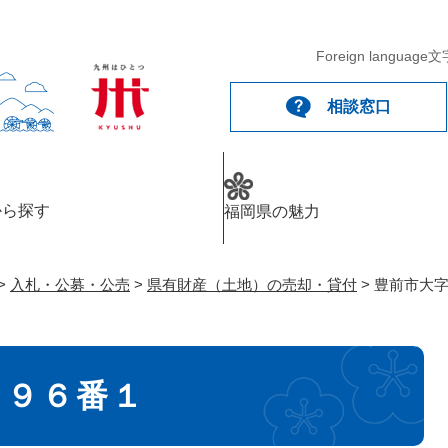
メニューを飛ばして本文へ
Foreign language
文
相談窓口
から探す
福岡県の魅力
>
入札・公募・公売
>
県有財産（土地）の売却・貸付
>
豊前市大
１９６番１