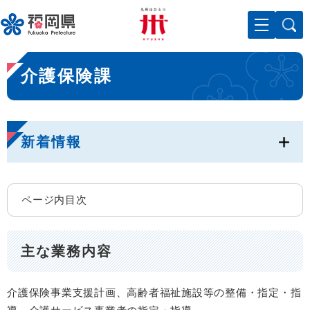
ペ
メニューを飛ばして本文へ
ー
ジ
の
本
先
介護保険課
文
頭
で
す
。
新着情報
ページ内目次
主な業務内容
介護保険事業支援計画、高齢者福祉施設等の整備・指定・指