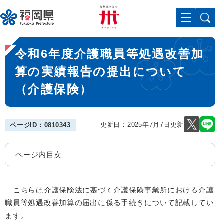
ペ
メニューを飛ばして本文へ
ー
ジ
の
本
先
令和6年度介護職員等処遇改善加
文
頭
で
算の実績報告の提出について
す
（介護保険）
。
更新日：2025年7月7日更新
ページID：0810343
ページ内目次
こちらは介護保険法に基づく介護保険事業所における介護
職員等処遇改善加算の届出に係る手続きについて記載してい
ます。