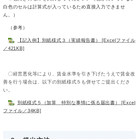
白色のセルは計算式が入っているため直接入力できませ
ん。）
（参考）
【記入例】別紙様式３（実績報告書） [Excelファイル
／421KB]
〇経営悪化等により、賃金水準を引き下げたうえで賃金改
善を行う場合は、以下の別紙様式５も併せてご提出くださ
い。
別紙様式５（加算 特別な事情に係る届出書） [Excel
ファイル／34KB]