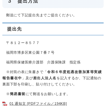
３ 提出方法
郵送にて下記提出先までご提出ください。
提出先
〒８１２ー８５７７
福岡市博多区東公園７番７号
福岡県保健医療介護部 介護保険課 指定係
※封筒の表に朱書きで「
令和６年度処遇改善加算等実績
報告書在中
」及び
差出人法人名
を記入するか、下記通知の
裏面下部を印刷し、貼り付けしてください。
※
簡易書留
にて郵送をお願いします。
01 通知文 [PDFファイル／194KB]