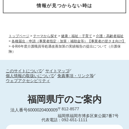
情報が見つからない時は
トップページ
>
テーマから探す
>
健康・福祉・子育て
>
介護・高齢者福祉
>
各種届出・申請（事業者指定・加算・補助金等）【事業者の皆さま向け】
>
令和6年度介護職員等処遇改善加算の実績報告の提出について（介護保
険）
このサイトについて
サイトマップ
個人情報の取扱いについて
免責事項・リンク等
ウェブアクセシビリティ
福岡県庁のご案内
〒812-8577
法人番号6000020400009
福岡県福岡市博多区東公園7番7号
代表電話：092-651-1111