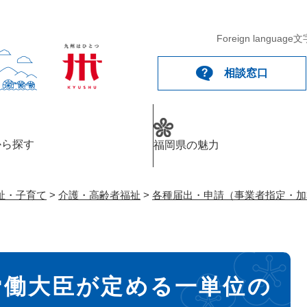
メニューを飛ばして本文へ
Foreign language
文
相談窓口
から探す
福岡県の魅力
祉・子育て
>
介護・高齢者福祉
>
各種届出・申請（事業者指定・加
）
労働大臣が定める一単位の