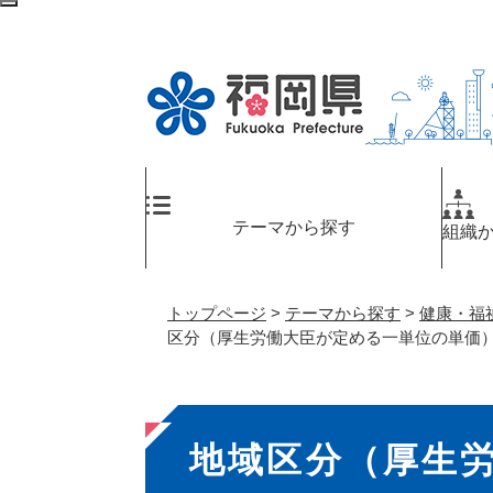
ペ
検
ー
索
ジ
エ
の
リ
先
ア
頭
へ
で
す
。
テーマから探す
組織
トップページ
>
テーマから探す
>
健康・福
区分（厚生労働大臣が定める一単位の単価
本
地域区分（厚生
文