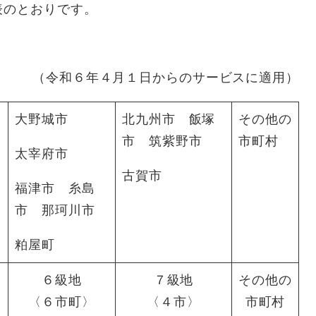
表のとおりです。
（令和６年４月１日からのサービスに適用）
大野城市
北九州市 飯塚
その他の
市 筑紫野市
市町村
太宰府市
古賀市
福津市 糸島
市 那珂川市
粕屋町
６級地
７級地
その他の
〈６市町〉
〈４市〉
市町村