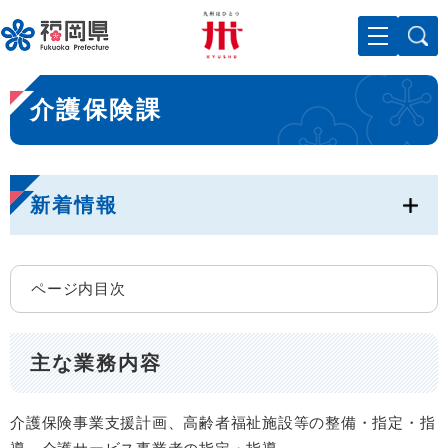
ペ
メニューを飛ばして本文へ
ー
ジ
の
本
先
介護保険課
文
頭
で
す
。
新着情報
ページ内目次
主な業務内容
介護保険事業支援計画、高齢者福祉施設等の整備・指定・指