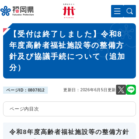
ペ
メニューを飛ばして本文へ
ー
ジ
の
本
先
【受付は終了しました】令和8
文
頭
で
年度高齢者福祉施設等の整備方
す
針及び協議手続について（追加
。
分）
更新日：2026年6月5日更新
ページID：0807812
ページ内目次
令和8年度高齢者福祉施設等の整備方針