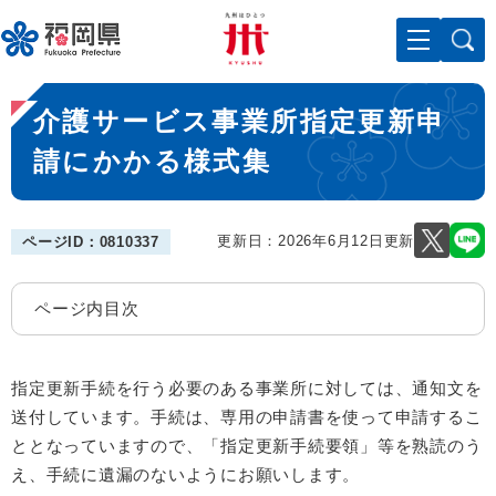
ペ
メニューを飛ばして本文へ
ー
ジ
の
本
先
介護サービス事業所指定更新申
文
頭
で
請にかかる様式集
す
。
更新日：2026年6月12日更新
ページID：0810337
ページ内目次
指定更新手続を行う必要のある事業所に対しては、通知文を
送付しています。手続は、専用の申請書を使って申請するこ
ととなっていますので、「指定更新手続要領」等を熟読のう
え、手続に遺漏のないようにお願いします。