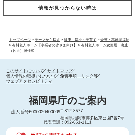
情報が見つからない時は
トップページ
>
テーマから探す
>
健康・福祉・子育て
>
介護・高齢者福祉
>
有料老人ホーム【事業者の皆さま向け】
>
有料老人ホーム変更届・廃止
（休止）届様式
このサイトについて
サイトマップ
個人情報の取扱いについて
免責事項・リンク等
ウェブアクセシビリティ
福岡県庁のご案内
〒812-8577
法人番号6000020400009
福岡県福岡市博多区東公園7番7号
代表電話：092-651-1111