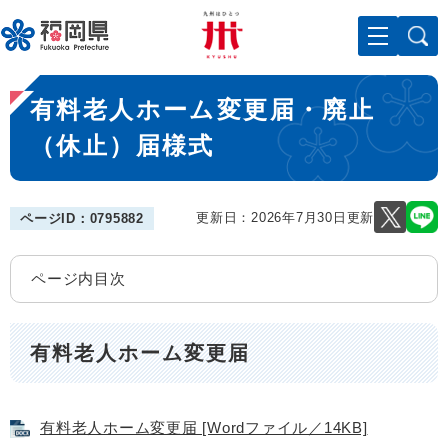
ペ
メニューを飛ばして本文へ
ー
ジ
の
本
先
有料老人ホーム変更届・廃止
文
頭
で
（休止）届様式
す
。
更新日：2026年7月30日更新
ページID：0795882
ページ内目次
有料老人ホーム変更届
有料老人ホーム変更届 [Wordファイル／14KB]