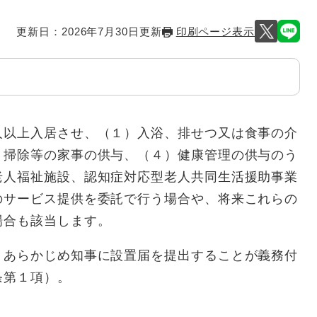
更新日：2026年7月30日更新
印刷ページ表示
以上入居させ、（１）入浴、排せつ又は食事の介
、掃除等の家事の供与、（４）健康管理の供与のう
老人福祉施設、認知症対応型老人共同生活援助事業
のサービス提供を委託で行う場合や、将来これらの
場合も該当します。
あらかじめ知事に設置届を提出することが義務付
条第１項）。