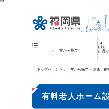
ペ
検
ー
索
ジ
エ
の
リ
先
ア
頭
へ
で
す
。
テーマから探す
組織
トップページ
>
テーマから探す
>
健康・福
本
有料老人ホーム
文