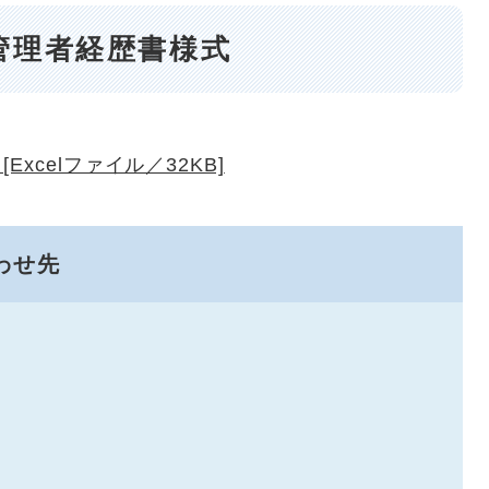
管理者経歴書様式
xcelファイル／32KB]
わせ先