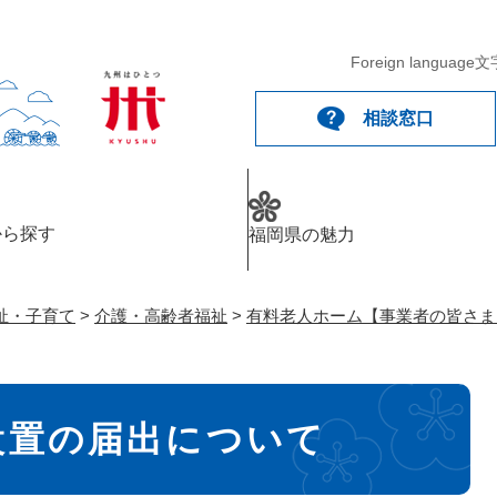
メニューを飛ばして本文へ
Foreign language
文
相談窓口
から探す
福岡県の魅力
祉・子育て
>
介護・高齢者福祉
>
有料老人ホーム【事業者の皆さま
設置の届出について