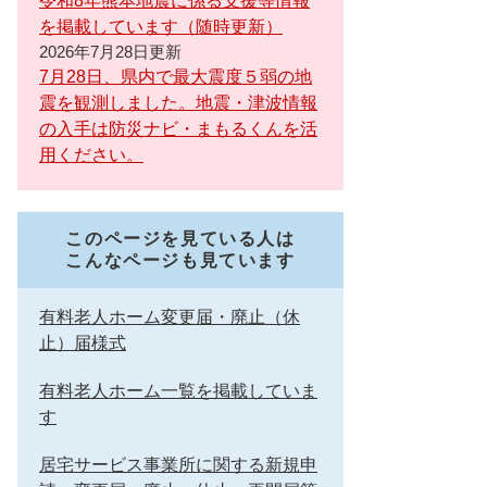
令和8年熊本地震に係る支援等情報
を掲載しています（随時更新）
2026年7月28日更新
7月28日、県内で最大震度５弱の地
震を観測しました。地震・津波情報
の入手は防災ナビ・まもるくんを活
用ください。
このページを見ている人は
こんなページも見ています
有料老人ホーム変更届・廃止（休
止）届様式
有料老人ホーム一覧を掲載していま
す
居宅サービス事業所に関する新規申