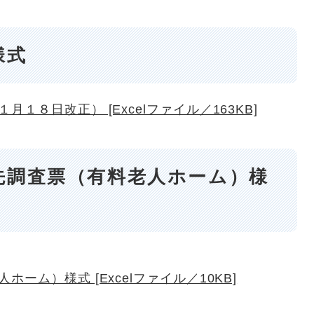
様式
１８日改正） [Excelファイル／163KB]
先調査票（有料老人ホーム）様
ーム）様式 [Excelファイル／10KB]