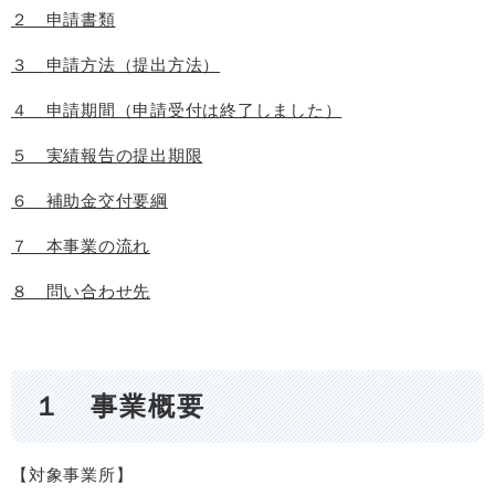
２ 申請書類
３
申請方法（提出方法）
４ 申請期間（申請受付は終了しました）
５ 実績報告の提出期限
６ 補助金交付要綱
７ 本事業の流れ
８ 問い合わせ先
１ 事業概要
【対象事業所】