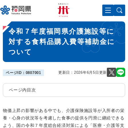
ペ
メニューを飛ばして本文へ
ー
ジ
の
本
先
令和７年度福岡県介護施設等に
文
頭
で
対する食料品購入費等補助金に
す
ついて
。
更新日：2026年6月5日更新
ページID：0807001
ページ内目次
物価上昇の影響がある中でも、介護保険施設等が入所者の栄
養・心身の状況等を考慮した食事の提供を円滑に継続できる
よう、国の令和７年度総合経済対策による「医療・介護等支