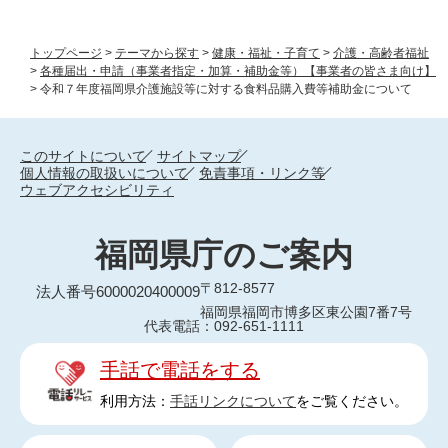
トップページ
>
テーマから探す
>
健康・福祉・子育て
>
介護・高齢者福祉
>
各種届出・申請（事業者指定・加算・補助金等）【事業者の皆さま向け】
>
令和７年度福岡県介護施設等に対する食料品購入費等補助金について
このサイトについて
サイトマップ
個人情報の取扱いについて
免責事項・リンク等
ウェブアクセシビリティ
福岡県庁のご案内
〒812-8577
法人番号6000020400009
福岡県福岡市博多区東公園7番7号
代表電話：092-651-1111
手話で電話をする
利用方法：
手話リンクについて
をご覧ください。