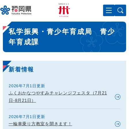
ペ
メニューを飛ばして本文へ
ー
ジ
の
本
先
私学振興・青少年育成局 青少
文
頭
で
年育成課
す
。
新着情報
2026年7月1日更新
ふくおかなつやすみチャレンジフェスタ（7月21
日-8月21日）
2026年7月1日更新
一輪車乗り方教室を開きます！