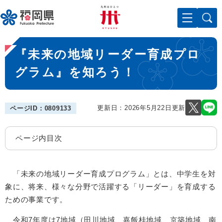
ペ
メニューを飛ばして本文へ
ー
ジ
の
本
先
『未来の地域リーダー育成プロ
文
頭
で
グラム』を知ろう！
す
。
更新日：2026年5月22日更新
ページID：0809133
ページ内目次
「未来の地域リーダー育成プログラム」とは、中学生を対
象に、将来、様々な分野で活躍する「リーダー」を育成する
ための事業です。
令和7年度は7地域（田川地域、嘉飯桂地域、京築地域、南