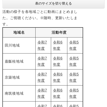
表のサイズを切り替える
活動の様子を各地域ごとに動画にまとめまし
た。ご視聴ください。※随時、更新いたしま
す。
地域名
活動年度
令和7
令和6
令和5
田川地域
年度
年度
年度
令和7
令和6
令和5
嘉飯桂地域
年度
年度
年度
令和7
令和6
令和5
京築地域
年度
年度
年度
令和7
令和6
令和5
南筑後地域
年度
年度
年度
令和7
令和6
令和5