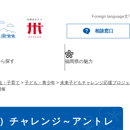
メニューを飛ばして本文へ
Foreign language
文
相談窓口
から探す
福岡県の魅力
祉・子育て
>
子ども・青少年
>
未来子どもチャレンジ応援プロジェ
開催
大）チャレンジ～アントレ