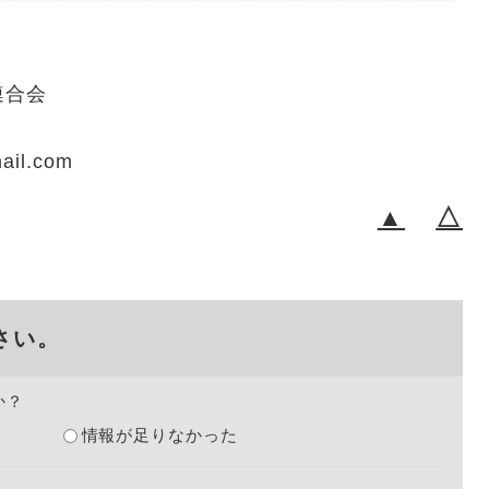
連合会
ail.com
▲
△
さい。
か？
情報が足りなかった