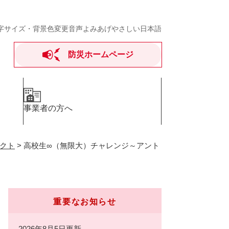
字サイズ・背景色変更
音声よみあげ
やさしい日本語
防災ホームページ
事業者の方へ
クト
>
高校生∞（無限大）チャレンジ～アント
重要なお知らせ
2026年8月5日更新