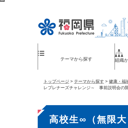
ペ
検
ー
索
ジ
エ
の
リ
先
ア
頭
へ
で
す
。
テーマから探す
組織
トップページ
>
テーマから探す
>
健康・福
レプレナーズチャレンジ～ 事前説明会の
本
高校生∞（無限
文