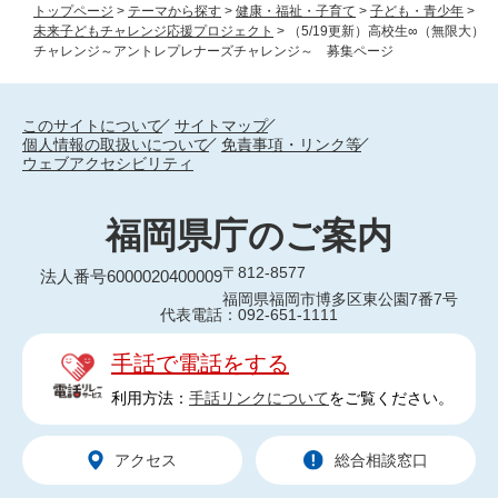
トップページ
>
テーマから探す
>
健康・福祉・子育て
>
子ども・青少年
>
未来子どもチャレンジ応援プロジェクト
>
（5/19更新）高校生∞（無限大）
チャレンジ～アントレプレナーズチャレンジ～ 募集ページ
このサイトについて
サイトマップ
個人情報の取扱いについて
免責事項・リンク等
ウェブアクセシビリティ
福岡県庁のご案内
〒812-8577
法人番号6000020400009
福岡県福岡市博多区東公園7番7号
代表電話：092-651-1111
手話で電話をする
利用方法：
手話リンクについて
をご覧ください。
アクセス
総合相談窓口