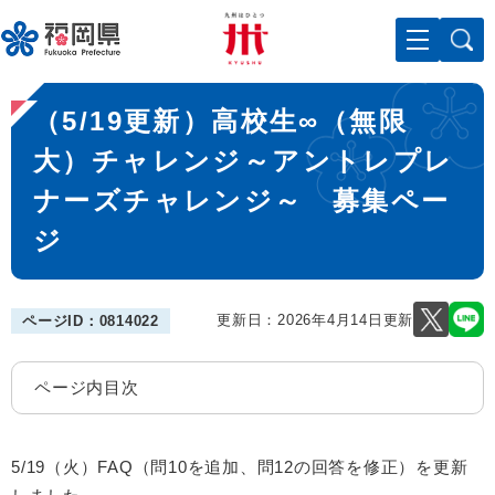
ペ
メニューを飛ばして本文へ
ー
ジ
の
本
先
（5/19更新）高校生∞（無限
文
頭
で
大）チャレンジ～アントレプレ
す
ナーズチャレンジ～ 募集ペー
。
ジ
更新日：2026年4月14日更新
ページID：0814022
ページ内目次
5/19（火）FAQ（問10を追加、問12の回答を修正）を更新