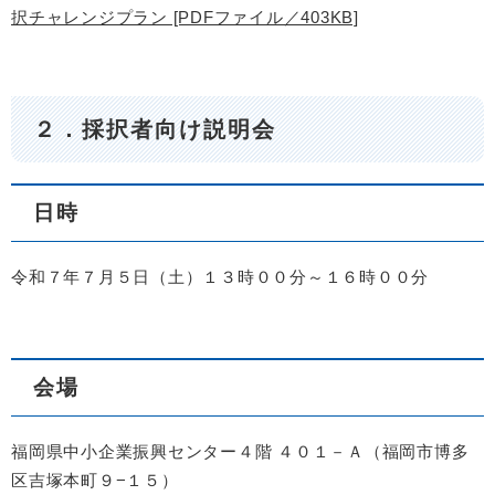
択チャレンジプラン [PDFファイル／403KB]
２．
採択者向け説明会
​日時
令和７年７月５日（土）１３時００分～１６時００分
会場
福岡県中小企業振興センター４階 ４０１－Ａ（福岡市博多
区吉塚本町９−１５）