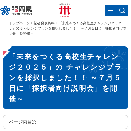
ペ
メ
ー
ニ
ジ
ュ
の
ー
トップページ
>
記者発表資料
>
「未来をつくる高校生チャレンジ２０２
先
を
５」の チャレンジプランを採択しました！！ ～７月５日に「採択者向け説
頭
飛
明会」を開催～
で
ば
す
し
本
。
て
「未来をつくる高校生チャレン
文
本
文
ジ２０２５」の チャレンジプラ
へ
ンを採択しました！！ ～７月５
日に「採択者向け説明会」を開
催～
ページ内目次