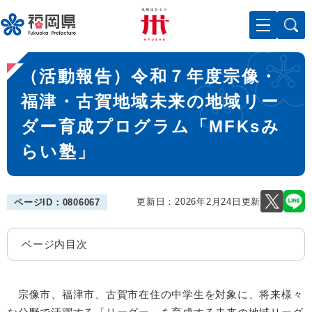
ペ
メニューを飛ばして本文へ
ー
ジ
の
本
先
（活動報告）令和７年度宗像・
文
頭
で
福津・古賀地域未来の地域リー
す
ダー育成プログラム「MFKsみ
。
らい塾」
更新日：2026年2月24日更新
ページID：0806067
ページ内目次
宗像市、福津市、古賀市在住の中学生を対象に、将来様々