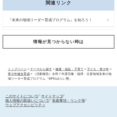
関連リンク
『未来の地域リーダー育成プログラム』を知ろう！
情報が見つからない時は
トップページ
>
テーマから探す
>
健康・福祉・子育て
>
子ども・青少年
>
青少年健全育成
>
（活動報告）令和７年度宗像・福津・古賀地域未来の地
域リーダー育成プログラム「MFKsみらい塾」
このサイトについて
サイトマップ
個人情報の取扱いについて
免責事項・リンク等
ウェブアクセシビリティ