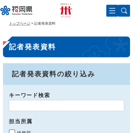
ペ
メ
ー
ニ
ジ
ュ
の
ー
トップページ
>
記者発表資料
先
を
頭
飛
本
で
ば
記者発表資料
す
し
文
。
て
本
文
へ
記者発表資料の絞り込み
キーワード検索
担当所属
総務部