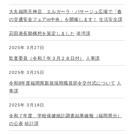
大丸福岡天神店 エルガーラ・パサージュ広場で「春
の交通安全フェアin中央」を開催します！
生活安全課
苅田港長期構想を策定しました
港湾課
2025年
3月27日
監査委員（令和７年３月２８日付）
人事課
2025年
3月25日
令和8年度福岡県新規採用職員辞令交付式について
人
事課
2025年
3月18日
令和７年度 学校保健統計調査結果確報（福岡県分）
の公表
統計課