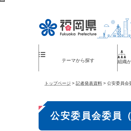
ペ
メ
検
ー
ニ
索
ジ
ュ
エ
の
ー
リ
先
を
ア
頭
飛
へ
で
ば
す
し
。
て
テーマから探す
組織
本
文
へ
トップページ
>
記者発表資料
>
公安委員会
本
公安委員会委員
文