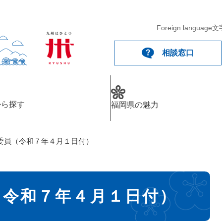
Foreign language
文
相談窓口
から探す
福岡県の魅力
委員（令和７年４月１日付）
（令和７年４月１日付）