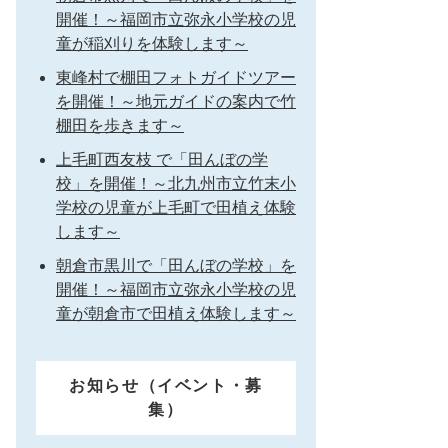
開催！～福岡市立弥永小学校の児
童が稲刈りを体験します～
東峰村で棚田フォトガイドツアー
を開催！～地元ガイドの案内で竹
棚田を歩きます～
上毛町西友枝 で「田んぼの学
校」を開催！～北九州市立竹末小
学校の児童が上毛町で田植え体験
します～
朝倉市黒川で「田んぼの学校」を
開催！～福岡市立弥永小学校の児
童が朝倉市で田植え体験します～
お知らせ（イベント・募
集）