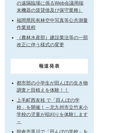
の遠隔臨場に係るWeb会議用端
末機器の賃貸借及び保守業務）
福岡県民有林空中写真等公共測量
作業規程
（農林水産部）建設業法等の一部
改正に伴う様式の変更
報道発表
都市部の小学生が田んぼの生き物
調査と田植えを体験！！
上毛町西友枝 で「田んぼの学
校」を開催！～北九州市立竹末小
学校の児童が稲刈りを体験します
～
朝倉市黒川で「田んぼの学校」を