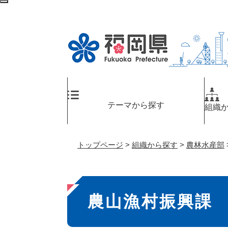
ペ
検
ー
索
ジ
エ
の
リ
先
ア
頭
へ
で
す
。
テーマから探す
組織
トップページ
>
組織から探す
>
農林水産部
本
農山漁村振興課
文