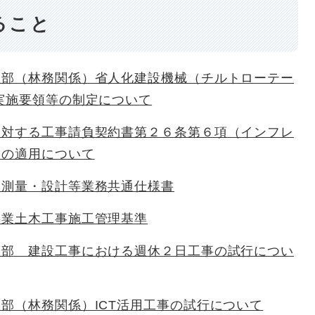
ること
産部（林務関係）省人化建設機械（チルトローテー
実施要領等の制定について
に対する工事請負契約書第２６条第６項（インフレ
）の適用について
・測量・設計等業務共通仕様書
事業土木工事施工管理基準
産部 建設工事における週休２日工事の試行につい
部（林務関係）ICT活用工事の試行について