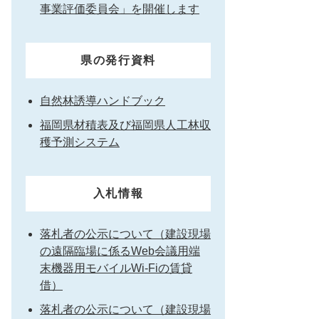
事業評価委員会」を開催します
県の発行資料
自然林誘導ハンドブック
福岡県材積表及び福岡県人工林収
穫予測システム
入札情報
落札者の公示について（建設現場
の遠隔臨場に係るWeb会議用端
末機器用モバイルWi-Fiの賃貸
借）
落札者の公示について（建設現場