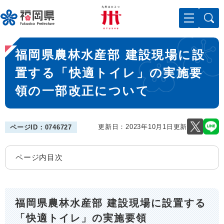
ペ
メニューを飛ばして本文へ
ー
ジ
の
本
先
福岡県農林水産部 建設現場に設
文
頭
で
置する「快適トイレ」の実施要
す
領の一部改正について
。
更新日：2023年10月1日更新
ページID：0746727
ページ内目次
福岡県農林水産部 建設現場に設置する
「快適トイレ」の実施要領