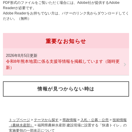
PDF形式のファイルをご覧いただく場合には、Adobe社が提供するAdobe
Readerが必要です。
Adobe Readerをお持ちでない方は、バナーのリンク先からダウンロードしてく
ださい。（無料）
重要なお知らせ
2026年8月5日更新
令和8年熊本地震に係る支援等情報を掲載しています（随時更
新）
情報が見つからない時は
トップページ
>
テーマから探す
>
県政情報
>
入札・公募・公売
>
技術情報
（農林水産部）
>
福岡県農林水産部 建設現場に設置する「快適トイレ」の
実施要領の一部改正について