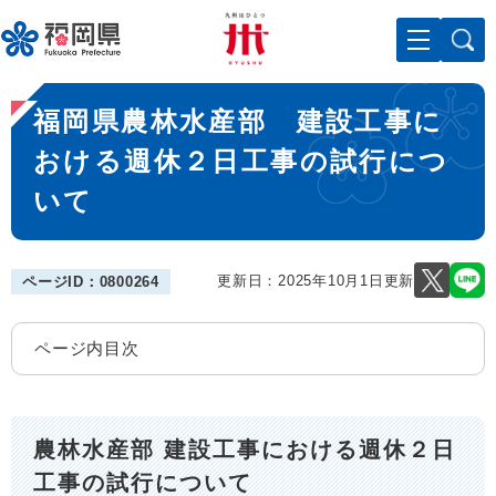
ペ
メニューを飛ばして本文へ
ー
ジ
の
本
先
福岡県農林水産部 建設工事に
文
頭
で
おける週休２日工事の試行につ
す
いて
。
更新日：2025年10月1日更新
ページID：0800264
ページ内目次
農林水産部 建設工事における週休２日
工事の試行について