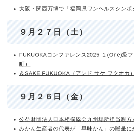
大阪・関西万博で「福岡県ワンヘルスシンポ
９月２７日（土）
FUKUOKAコンファレンス2025 １(One
町）
＆SAKE FUKUOKA（アンド サケ フク
９月２６日（金）
公益財団法人日本相撲協会九州場所担当親方
みかん生産者の代表が「早味かん」の贈呈に