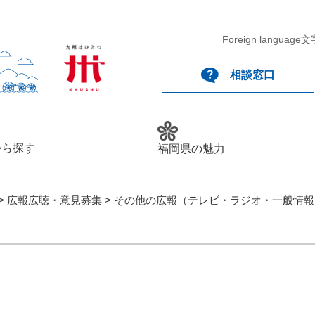
メニューを飛ばして本文へ
Foreign language
文
相談窓口
から探す
福岡県の魅力
>
広報広聴・意見募集
>
その他の広報（テレビ・ラジオ・一般情報