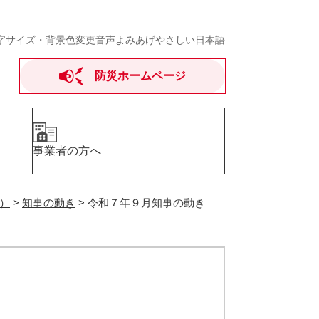
字サイズ・背景色変更
音声よみあげ
やさしい日本語
防災ホームページ
事業者の方へ
）
>
知事の動き
>
令和７年９月知事の動き