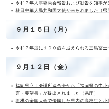
令和７年人事委員会報告および勧告を知事が
駐日中華人民共和国大使が来られました（県
９月１５日（月）
令和７年度に１００歳を迎えられる三島冨士
９月１２日（金）
福岡県商工会議所連合会から「福岡県の中小
言・要望書」が提出されました（県庁）
将棋の全国大会で優勝した県内の高校生と小