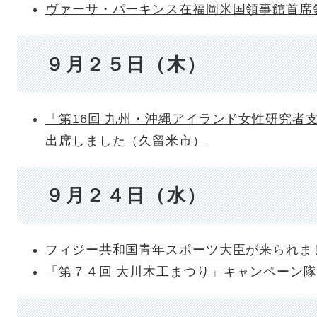
ヴァーサ・パーキンス在福岡米国領事館首席
９月２５日（木）
「第16回 九州・沖縄アイランド女性研究者支
出席しました（久留米市）
９月２４日（水）
フィジー共和国青年スポーツ大臣が来られま
「第７４回 大川木工まつり」キャンペーン