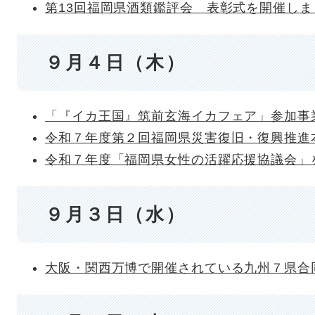
第13回福岡県酒類鑑評会 表彰式を開催し
９月４日（木）
「『イカ王国』筑前玄海イカフェア」参加事
令和７年度第２回福岡県災害復旧・復興推進
令和７年度「福岡県女性の活躍応援協議会」
９月３日（水）
大阪・関西万博で開催されている九州７県合