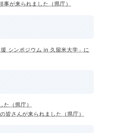
領事が来られました（県庁）
援 シンポジウム in 久留米大学」に
した
（県庁）
隊の皆さんが来られました（県庁）