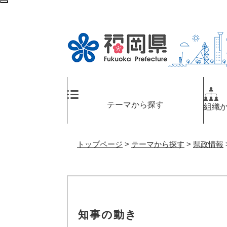
ペ
検
ー
索
ジ
エ
の
リ
先
ア
頭
へ
で
す
。
テーマから探す
組織
トップページ
>
テーマから探す
>
県政情報
知事の動き