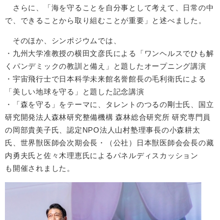
さらに、「海を守ることを自分事として考えて、日常の中
で、できることから取り組むことが重要」と述べました。
そのほか、シンポジウムでは、
・九州大学准教授の横田文彦氏による「ワンヘルスでひも解
くパンデミックの教訓と備え」と題したオープニング講演
・宇宙飛行士で日本科学未来館名誉館長の毛利衛氏による
「美しい地球を守る」と題した記念講演
・
「森を守る」をテーマに、タレントのつるの剛士氏、国立
研究開発法人森林研究整備機構 森林総合研究所 研究専門員
の岡部貴美子氏、認定NPO法人山村塾理事長の小森耕太
氏、世界獣医師会次期会長・（公社）日本獣医師会会長の藏
内勇夫氏と佐々木理恵氏によるパネルディスカッション
も開催されました。​