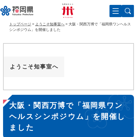
ペ
メ
ー
ニ
ジ
ュ
の
ー
トップページ
>
ようこそ知事室へ
>
大阪・関西万博で「福岡県ワンヘルス
先
を
シンポジウム」を開催しました
頭
飛
で
ば
す
し
。
て
本
ようこそ知事室へ
文
へ
本
大阪・関西万博で「福岡県ワン
文
ヘルスシンポジウム」を開催し
ました