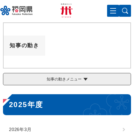
ペ
メニューを飛ばして本文へ
ー
ジ
の
先
頭
で
知事の動き
す
。
知事の動きメニュー
本
2025年度
文
2026年3月