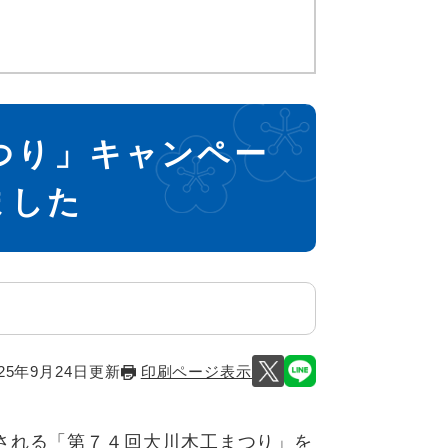
つり」キャンペー
ました
25年9月24日更新
印刷ページ表示
される「第７４回大川木工まつり」を