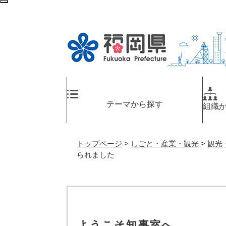
ペ
メ
検
ー
ニ
索
ジ
ュ
エ
の
ー
リ
先
を
ア
頭
飛
へ
で
ば
す
し
。
て
テーマから探す
組織
本
文
へ
トップページ
>
しごと・産業・観光
>
観光
られました
ようこそ知事室へ