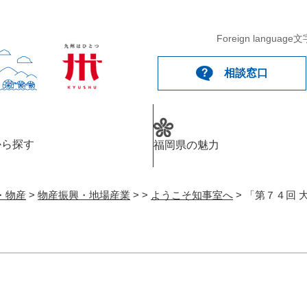
Foreign language
文
相談窓口
から探す
福岡県の魅力
・物産
>
物産振興・地場産業
>
>
ようこそ知事室へ
>
「第７４回 