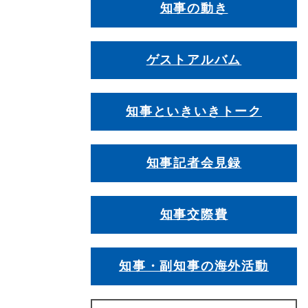
知事の動き
ゲストアルバム
知事といきいきトーク
知事記者会見録
知事交際費
知事・副知事の海外活動