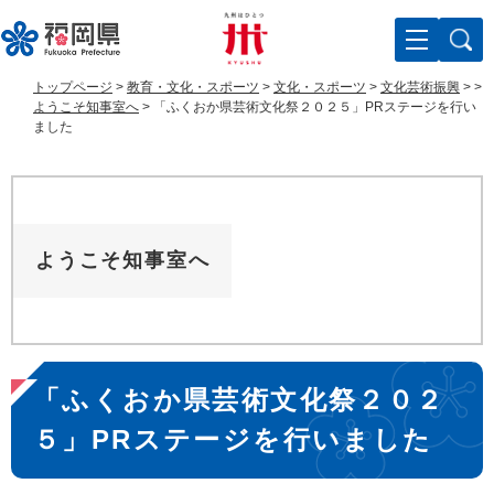
ペ
メ
ー
ニ
ジ
ュ
の
ー
トップページ
>
教育・文化・スポーツ
>
文化・スポーツ
>
文化芸術振興
>
>
先
を
ようこそ知事室へ
>
「ふくおか県芸術文化祭２０２５」PRステージを行い
頭
飛
ました
で
ば
す
し
。
て
本
文
ようこそ知事室へ
へ
本
「ふくおか県芸術文化祭２０２
文
５」PRステージを行いました