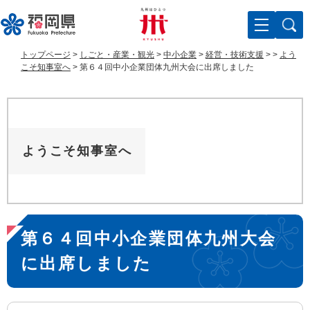
ペ
メ
ー
ニ
ジ
ュ
の
ー
トップページ
>
しごと・産業・観光
>
中小企業
>
経営・技術支援
>
>
よう
先
を
こそ知事室へ
>
第６４回中小企業団体九州大会に出席しました
頭
飛
で
ば
す
し
。
て
本
ようこそ知事室へ
文
へ
本
第６４回中小企業団体九州大会
文
に出席しました