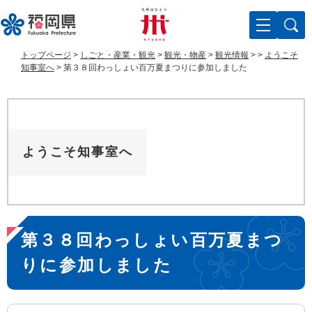
ペ
メ
ー
ニ
ジ
ュ
の
ー
トップページ
>
しごと・産業・観光
>
観光・物産
>
観光情報
>
>
ようこそ
先
を
知事室へ
>
第３８回わっしょい百万夏まつりに参加しました
頭
飛
で
ば
す
し
。
て
本
ようこそ知事室へ
文
へ
本
第３８回わっしょい百万夏まつ
文
りに参加しました