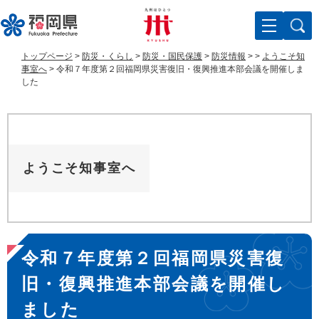
ペ
メ
ー
ニ
ジ
ュ
の
ー
トップページ
>
防災・くらし
>
防災・国民保護
>
防災情報
>
>
ようこそ知
先
を
事室へ
>
令和７年度第２回福岡県災害復旧・復興推進本部会議を開催しま
頭
飛
した
で
ば
す
し
。
て
本
文
ようこそ知事室へ
へ
本
令和７年度第２回福岡県災害復
文
旧・復興推進本部会議を開催し
ました