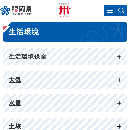
ペ
メニューを飛ばして本文へ
ー
ジ
の
本
先
生活環境
文
頭
で
す
。
生活環境保全
大気
水質
土壌