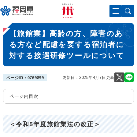
ペ
メニューを飛ばして本文へ
ー
ジ
の
本
先
【旅館業】高齢の方、障害のあ
文
頭
で
る方など配慮を要する宿泊者に
す
対する接遇研修ツールについて
。
更新日：2025年4月7日更新
ページID：0769899
ページ内目次
＜令和5年度旅館業法の改正＞