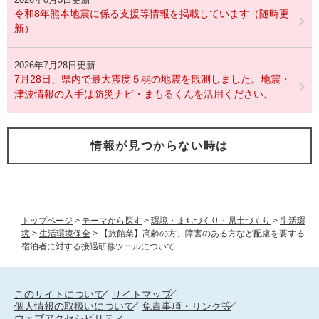
令和8年熊本地震に係る支援等情報を掲載しています（随時更
新）
2026年7月28日更新
7月28日、県内で最大震度５弱の地震を観測しました。地震・
津波情報の入手は防災ナビ・まもるくんを活用ください。
情報が見つからない時は
トップページ
>
テーマから探す
>
環境・まちづくり・県土づくり
>
生活環
境
>
生活環境保全
>
【旅館業】高齢の方、障害のある方など配慮を要する
宿泊者に対する接遇研修ツールについて
このサイトについて
サイトマップ
個人情報の取扱いについて
免責事項・リンク等
ウェブアクセシビリティ