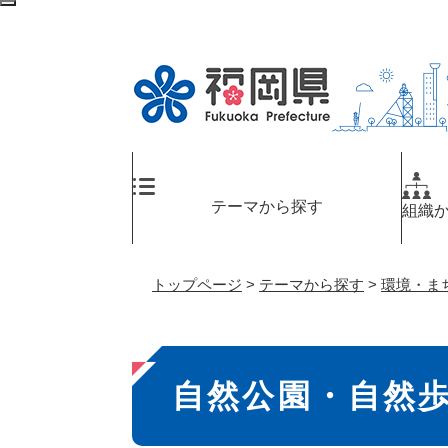
ペ
検
ー
索
ジ
エ
の
リ
先
ア
頭
へ
で
す
。
テーマから探す
組織
トップページ
>
テーマから探す
>
環境・ま
本
自然公園・自然
文