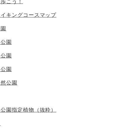
を歩こう！
ハイキングコースマップ
公園
然公園
然公園
然公園
自然公園
然公園指定植物（抜粋）
園