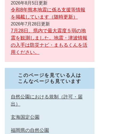
2026年8月5日更新
令和8年熊本地震に係る支援等情報
を掲載しています（随時更新）
2026年7月28日更新
7月28日、県内で最大震度５弱の地
震を観測しました。地震・津波情報
の入手は防災ナビ・まもるくんを活
用ください。
このページを見ている人は
こんなページも見ています
自然公園における規制（許可・届
出）
玄海国定公園
福岡県の自然公園