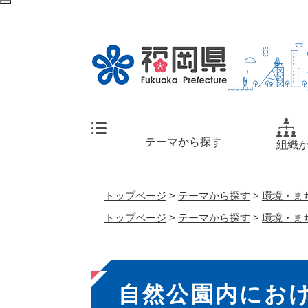
ペ
検
ー
索
ジ
エ
の
リ
先
ア
頭
へ
で
す
。
テーマから探す
組織
トップページ
>
テーマから探す
>
環境・ま
トップページ
>
テーマから探す
>
環境・ま
本
自然公園内にお
文