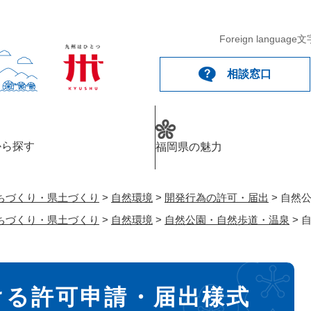
メニューを飛ばして本文へ
Foreign language
文
相談窓口
から探す
福岡県の魅力
ちづくり・県土づくり
>
自然環境
>
開発行為の許可・届出
>
自然
ちづくり・県土づくり
>
自然環境
>
自然公園・自然歩道・温泉
>
ける許可申請・届出様式