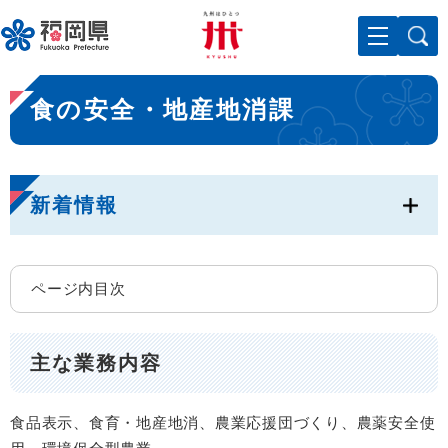
ペ
メニューを飛ばして本文へ
ー
ジ
の
本
先
食の安全・地産地消課
文
頭
で
す
。
新着情報
ページ内目次
主な業務内容
食品表示、食育・地産地消、農業応援団づくり、農薬安全使