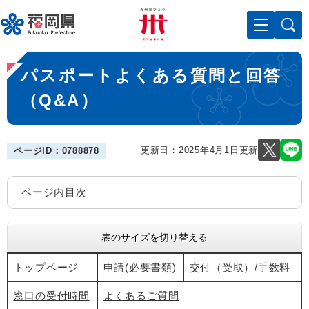
ペ
メニューを飛ばして本文へ
ー
ジ
の
本
先
パスポートよくある質問と回答
文
頭
で
（Q&A）
す
。
更新日：2025年4月1日更新
ページID：0788878
ページ内目次
表のサイズを切り替える
トップページ
申請(必要書類)
交付（受取）/手数料
窓口の受付時間
よくあるご質問