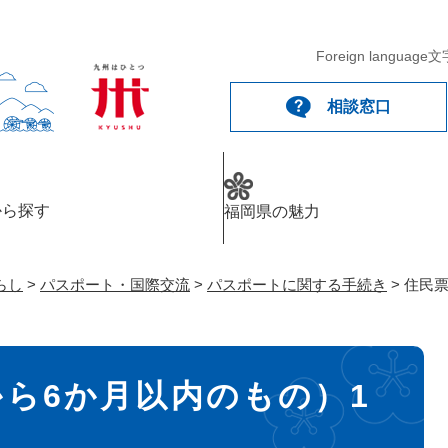
メニューを飛ばして本文へ
Foreign language
文
相談窓口
から探す
福岡県の魅力
らし
>
パスポート・国際交流
>
パスポートに関する手続き
>
住民票
ら6か月以内のもの）1