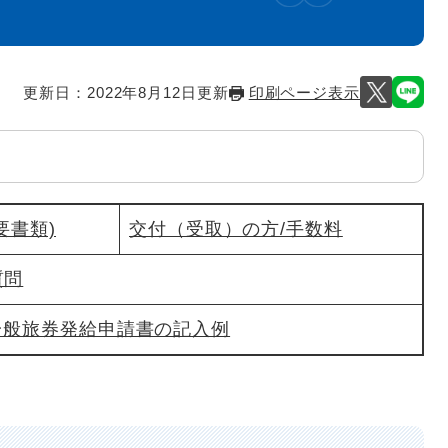
更新日：2022年8月12日更新
印刷ページ表示
要書類)
交付（受取）の方/手数料
質問
一般旅券発給申請書の記入例