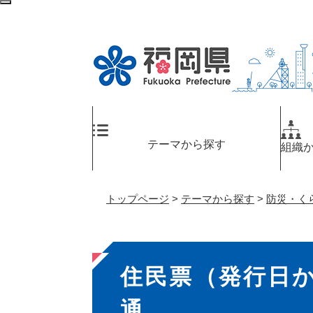
ペ
検
ー
索
ジ
エ
の
リ
先
ア
頭
へ
で
す
。
テーマから探す
組織
トップページ
>
テーマから探す
>
防災・く
本
住民票（発行日か
文
通