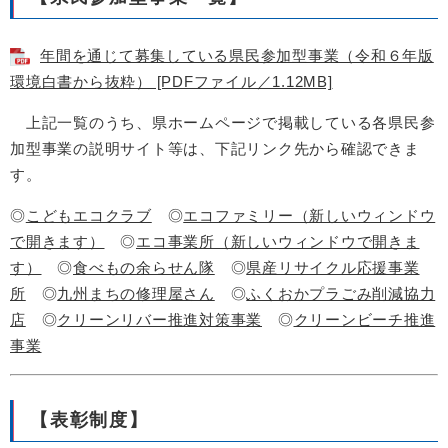
年間を通じて募集している県民参加型事業（令和６年版
環境白書から抜粋） [PDFファイル／1.12MB]
上記一覧のうち、県ホームページで掲載している各県民参
加型事業の説明サイト等は、下記リンク先から確認できま
す。
◎
こどもエコクラブ
◎
エコファミリー（新しいウィンドウ
で開きます）
◎
エコ事業所（新しいウィンドウで開きま
す）
◎
食べもの余らせん隊
◎
県産リサイクル応援事業
所
◎
九州まちの修理屋さん
◎
ふくおかプラごみ削減協力
店
◎
クリーンリバー推進対策事業
◎
クリーンビーチ推進
事業
【表彰制度】