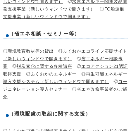
しいウィンドウで開きます）
◎
水素エネルギー関連製品開
発支援事業（新しいウィンドウで開きます）
◎
FC船運航
支援事業（新しいウィンドウで開きます）
（省エネ相談・セミナー等）
◎
環境教育教材等の貸出
◎
ふくおかエコライフ応援サイト
（新しいウィンドウで開きます）
◎
省エネルギー相談事
業
◎
脱炭素化に関する各種講座
◎
エコアクション21認証
取得支援
◎
ふくおかのエネルギー
◎
再生可能エネルギー
導入支援システム（新しいウィンドウで開きます）
◎
コー
ジェネレーション導入セミナー
◎
省エネ改修事業者のご紹
介
（環境配慮の取組に関する支援）
◎
ふくおかプラごみ削減応援サイト（新しいウィンドウで開