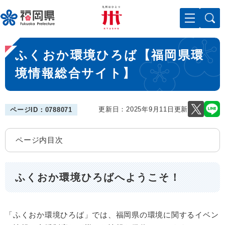
ペ
メニューを飛ばして本文へ
ー
ジ
の
本
先
ふくおか環境ひろば【福岡県環
文
頭
で
境情報総合サイト】
す
。
更新日：2025年9月11日更新
ページID：0788071
ページ内目次
ふくおか環境ひろばへようこそ！
「ふくおか環境ひろば」では、福岡県の環境に関するイベン