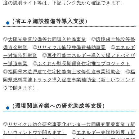
度の説明サイト等は、下記リンク先から確認できます。
（省エネ施設整備等導入支援）
◎
太陽光発電設備等共同購入推進事業
◎
環境保全施設等整
備資金融資
◎
リサイクル施設整備費補助事業
◎
エネルギ
ー対策特別融資
◎
再生可能エネルギー導入支援アドバイザ
ー派遣事業
◎
ふくおか型長期優良住宅推進プロジェクト
◎
福岡県木造戸建て住宅性能向上改修促進事業補助金
◎
福
岡県燃料電池トラック導入促進事業補助金（新しいウィンド
ウで開きます）
（環境関連産業への研究助成等支援）
◎
リサイクル総合研究事業化センター共同研究開発事業（新
しいウィンドウで開きます）
◎
エネルギー先端技術展（新