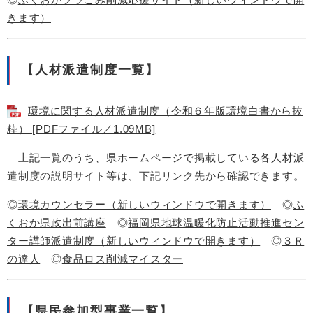
きます）
【人材派遣制度一覧】
環境に関する人材派遣制度（令和６年版環境白書から抜
粋） [PDFファイル／1.09MB]
上記一覧のうち、県ホームページで掲載している各人材派
遣制度の説明サイト等は、下記リンク先から確認できます。
◎
環境カウンセラー（新しいウィンドウで開きます）
◎
ふ
くおか県政出前講座
◎
福岡県地球温暖化防止活動推進セン
ター講師派遣制度​（新しいウィンドウで開きます）
◎
３Ｒ
の達人
◎
食品ロス削減マイスター
【県民参加型事業一覧】