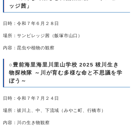
ッジ茜」
日時：令和７年６月２８日
場所：サンビレッジ茜（飯塚市山口）
内容：昆虫や植物の観察
○
豊前海里海里川里山学校 2025 秡川生き
物探検隊 ～川が育む多様な命と不思議を学
ぼう～​
日時：
令和７年７月２４日​
場所：祓川上、中、下流域（みやこ町、行橋市）
内容：川の生き物観察​