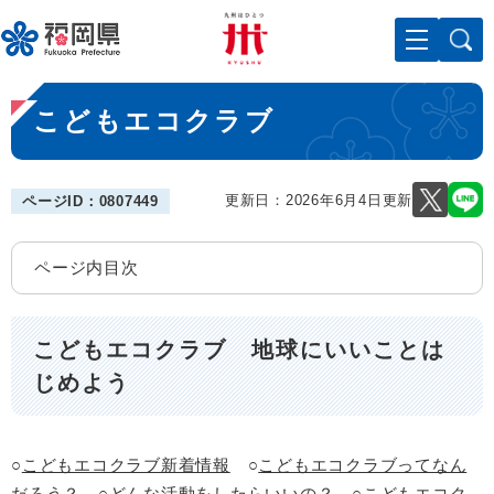
ペ
メニューを飛ばして本文へ
ー
ジ
の
本
先
こどもエコクラブ
文
頭
で
す
。
更新日：2026年6月4日更新
ページID：0807449
ページ内目次
こどもエコクラブ 地球にいいことは
じめよう
○
こどもエコクラブ新着情報
○
こどもエコクラブってなん
だろう？
○
どんな活動をしたらいいの？
○
こどもエコク