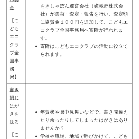
をきしゃぽん運営会社（嵯峨野株式会
金
社）が集荷・査定・報告を行い、査定額
【こ
に協賛金１００円を追加して、こどもエ
ども
コクラブ全国事務局へ寄附が行われま
エコ
す。
クラ
寄附はこどもエコクラブの活動に役立て
ブ全
られます。
国事
務
局】
書き
損じ
はが
年賀状や暑中見舞いなどで、書き間違え
きを
たり余ったりしてしまったはがきはあり
送る
ませんか？
【こ
学校や職場、地域で呼びかけて、こども