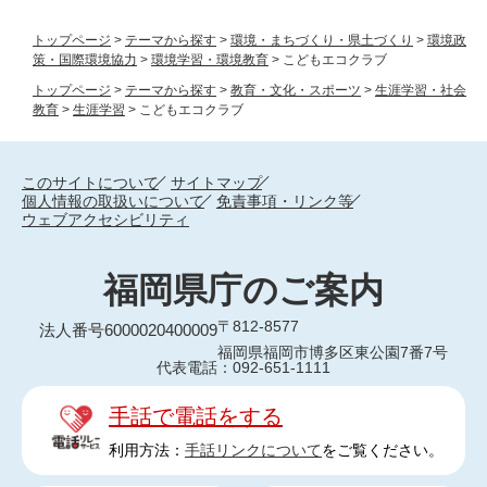
トップページ
>
テーマから探す
>
環境・まちづくり・県土づくり
>
環境政
策・国際環境協力
>
環境学習・環境教育
>
こどもエコクラブ
トップページ
>
テーマから探す
>
教育・文化・スポーツ
>
生涯学習・社会
教育
>
生涯学習
>
こどもエコクラブ
このサイトについて
サイトマップ
個人情報の取扱いについて
免責事項・リンク等
ウェブアクセシビリティ
福岡県庁のご案内
〒812-8577
法人番号6000020400009
福岡県福岡市博多区東公園7番7号
代表電話：092-651-1111
手話で電話をする
利用方法：
手話リンクについて
をご覧ください。