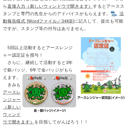
ら
直接入力（新しいウィンドウで開きます）
するとアースス
タンプと専門の先生からのアドバイスがもらえます。
活
動報告様式 [Wordファイル／34KB]
に記入して、提出も可能
ですが、スタンプ等の付与はありません。
5回以上活動するとアースレンジ
ャー認定証を授与！
さらに、継続して活動すると3年
で銀バッジ、6年で金バッジがもら
えます。
きみも
アースレ
ンジャー
（新しい
ウィンド
ウで開きます）
を目指してがんばろう！！