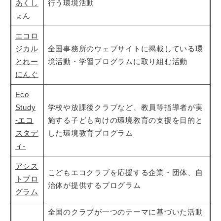
あくし
行う環境活動
ょん
エコロ
ジカル
全国事務所のウェブサイトに掲載している環
とれー
境活動・学習プログラムに取り組む活動
にんぐ
Eco
Study
学校や放課後クラブなど、教員等指導者が実
-エコ
施する子ども向けの環境教育の支援を目的と
スタデ
した環境教育プログラム
ィ-
アシス
こどもエコクラブを応援する企業・団体、自
トプロ
治体が提供するプログラム
グラム
全国のクラブが一つのテーマに基づいた活動