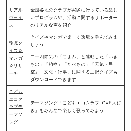
リアル
全国各地のクラブが実際に行っている楽し
ヴォイ
いプログラムや、活動に関するサポーター
ス
のリアルな声を紹介
クイズやマンガで楽しく環境を学んでみま
環境ク
しょう
イズ＆
二十四節気の「こよみ」と連動した「いき
マンガ
もの」「植物」「たべもの」「天気・星
＆リサ
空」「文化・行事」に関する三択クイズも
ーチ
ダウンロードできます
こども
エコク
テーマソング「こどもエコクラブLOVE大好
ラブテ
き」をみんなで楽しく歌ってみよう
ーマソ
ング