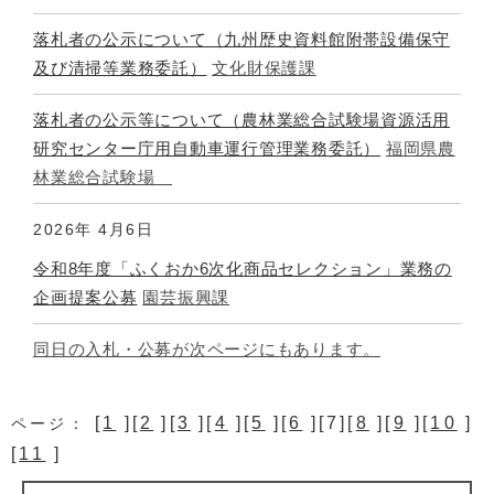
落札者の公示について（九州歴史資料館附帯設備保守
及び清掃等業務委託）
文化財保護課
落札者の公示等について（農林業総合試験場資源活用
研究センター庁用自動車運行管理業務委託）
福岡県農
林業総合試験場
2026年
4月6日
令和8年度「ふくおか6次化商品セレクション」業務の
企画提案公募
園芸振興課
同日の入札・公募が次ページにもあります。
[
1
][
2
][
3
][
4
][
5
][
6
][7][
8
][
9
][
10
]
ページ：
[
11
]