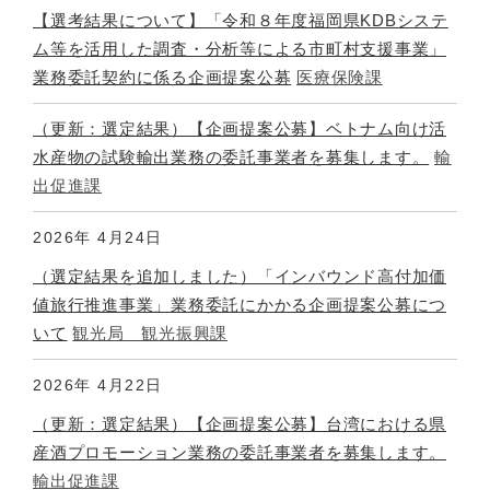
【選考結果について】「令和８年度福岡県KDBシステ
ム等を活用した調査・分析等による市町村支援事業」
業務委託契約に係る企画提案公募
医療保険課
（更新：選定結果）【企画提案公募】ベトナム向け活
水産物の試験輸出業務の委託事業者を募集します。
輸
出促進課
2026年
4月24日
（選定結果を追加しました）「インバウンド高付加価
値旅行推進事業」業務委託にかかる企画提案公募につ
いて
観光局 観光振興課
2026年
4月22日
（更新：選定結果）【企画提案公募】台湾における県
産酒プロモーション業務の委託事業者を募集します。
輸出促進課