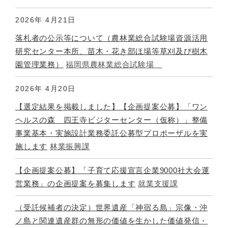
2026年
4月21日
落札者の公示等について（農林業総合試験場資源活用
研究センター本所、苗木・花き部ほ場等草刈及び樹木
園管理業務）
福岡県農林業総合試験場
2026年
4月20日
【選定結果を掲載しました】【企画提案公募】「ワン
ヘルスの森 四王寺ビジターセンター（仮称）」整備
事業基本・実施設計業務委託公募型プロポーザルを実
施します
林業振興課
​【企画提案公募】「子育て応援宣言企業9000社大会運
営業務」の企画提案を募集します
就業支援課
（受託候補者の決定）世界遺産「神宿る島」宗像・沖
ノ島と関連遺産群の無形の価値を生かした価値発信・