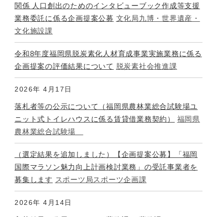
関係 人口創出のためのインタビューブック作成等支援
業務委託に係る企画提案公募
文化局九博・世界遺産・
文化施設課
令和8年度福岡県脱炭素化人材育成事業実施業務に係る
企画提案の評価結果について
脱炭素社会推進課
2026年
4月17日
落札者等の公示について（福岡県農林業総合試験場ユ
ニット式トイレハウスに係る賃貸借業務契約）
福岡県
農林業総合試験場
（選定結果を追加しました）【企画提案公募】「福岡
国際マラソン魅力向上計画検討業務」の受託事業者を
募集します
スポーツ局スポーツ企画課
2026年
4月14日