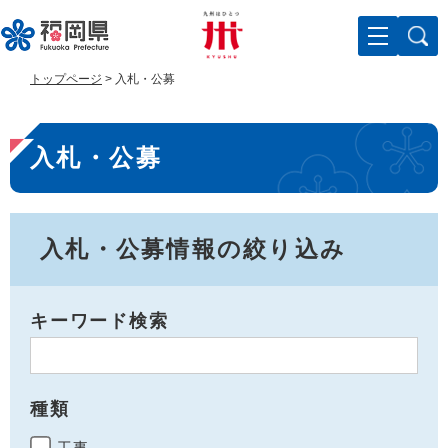
ペ
メ
ー
ニ
ジ
ュ
の
ー
トップページ
>
入札・公募
先
を
頭
飛
本
で
ば
入札・公募
す
し
文
。
て
本
文
へ
入札・公募情報の絞り込み
キーワード検索
種類
工事