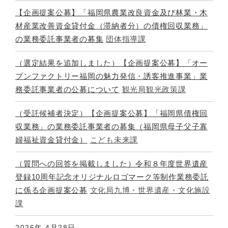
【企画提案公募】「福岡県農業改良資金及び林業・木
材産業改善資金貸付金（滞納者分）の債権回収業務」
の業務委託事業者の募集
団体指導課
（選定結果を追加しました）【企画提案公募】「オー
プンファクトリー福岡の魅力発信・誘客推進事業」業
務委託事業者の公募について
観光局観光政策課
（受託候補者決定）【企画提案公募】「福岡県債権回
収業務」の業務委託事業者の募集（福岡県母子父子寡
婦福祉資金貸付金）
こども未来課
（質問への回答を掲載しました）令和８年度世界遺産
登録10周年記念オリジナルロゴマーク等制作業務委託
に係る企画提案公募
文化局九博・世界遺産・文化施設
課
2026年
4月28日