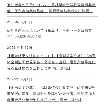
落札者等の公示について（農林業総合試験場農機具整
備・保守点検業務委託）
福岡県農林業総合試験場
2026年
5月8日
落札者の公示について（糸島リサーチパーク伐採業
務）
地域振興総務課
2026年
5月7日
【選定結果を追加しました】【企画提案公募】「半導
体全製造工程見学会・交流会」企画・運営業務委託に
係る企画提案を公募します
商工政策課
2026年
5月1日
【企画提案公募】「福岡県債権回収業務」の業務委託
事業者の募集（福岡県心身障がい者扶養共済制度加入
者掛金及び年金給付過払い金）
障がい福祉課