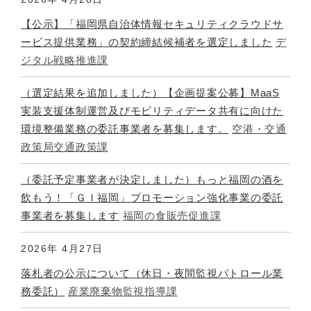
【公示】「福岡県自治体情報セキュリティクラウドサ
ービス提供業務」の契約締結候補者を選定しました
デ
ジタル戦略推進課
（選定結果を追加しました）【企画提案公募】MaaS
実装支援体制運営及びモビリティデータ共有に向けた
環境整備業務の委託事業者を募集します。
空港・交通
政策局交通政策課
（委託予定事業者が決定しました）もっと福岡の酒を
飲もう！「ＧＩ福岡」プロモーション強化事業の委託
事業者を募集します
福岡の食販売促進課
2026年
4月27日
落札者の公示について（休日・夜間監視パトロール業
務委託）
産業廃棄物監視指導課