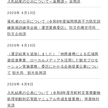
入札結果の公示について＜薬務課＞
薬務課
2026年
4月13日
落札者の公示について（令和8年度福岡県原子力防災訓
練新規訓練等企画・運営業務委託）
防災危機管理局
防災企画課
2026年
4月10日
（選定結果を追加しました）「他県連携による広域周
遊促進事業 ローカルメディアを活用した観光プロモ
ーション実施業務」委託にかかる企画提案公募につい
て
観光局 観光振興課
2026年
4月8日
入札結果の公表について（令和8年度市町村災害廃棄物
処理初動対応実践マニュアル作成支援業務）
廃棄物対
策課