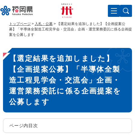
ペ
メ
ー
ニ
ジ
ュ
の
ー
トップページ
>
入札・公募
>
【選定結果を追加しました】【企画提案公
先
を
募】「半導体全製造工程見学会・交流会」企画・運営業務委託に係る企画提
頭
飛
案を公募します
で
ば
す
し
本
。
て
【選定結果を追加しました】
文
本
文
【企画提案公募】「半導体全製
へ
造工程見学会・交流会」企画・
運営業務委託に係る企画提案を
公募します
ページ内目次