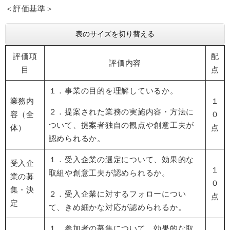
＜評価基準＞
表のサイズを切り替える
評価項
配
評価内容
目
点
１．事業の目的を理解しているか。
業務内
１
２．提案された業務の実施内容・方法に
容（全
０
ついて、提案者独自の観点や創意工夫が
体）
点
認められるか。
１．受入企業の選定について、効果的な
受入企
１
取組や創意工夫が認められるか。
業の募
０
集・決
２．受入企業に対するフォローについ
点
定
て、きめ細かな対応が認められるか。
​​１．参加者の募集について、効果的な取