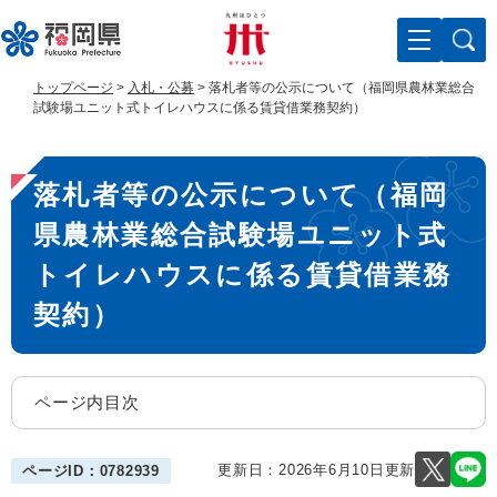
ペ
メ
ー
ニ
ジ
ュ
の
ー
トップページ
>
入札・公募
>
落札者等の公示について（福岡県農林業総合
先
を
試験場ユニット式トイレハウスに係る賃貸借業務契約）
頭
飛
で
ば
本
す
し
落札者等の公示について（福岡
。
て
文
本
県農林業総合試験場ユニット式
文
へ
トイレハウスに係る賃貸借業務
契約）
ページ内目次
更新日：2026年6月10日更新
ページID：0782939