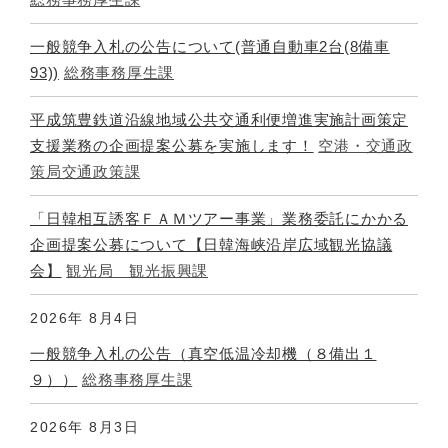
一般競争入札の公告について(普通自動車2台(8備車
93))
総務事務厚生課
平成筑豊鉄道沿線地域公共交通利便増進実施計画策定
支援業務の企画提案公募を実施します！
空港・交通政
策局交通政策課
「日韓相互誘客ＦＡＭツアー事業」業務委託にかかる
企画提案公募について【日韓海峡沿岸広域観光協議
会】
観光局 観光振興課
2026年
8月4日
一般競争入札の公告（真空低温冷却機（８備出１
９））
総務事務厚生課
2026年
8月3日