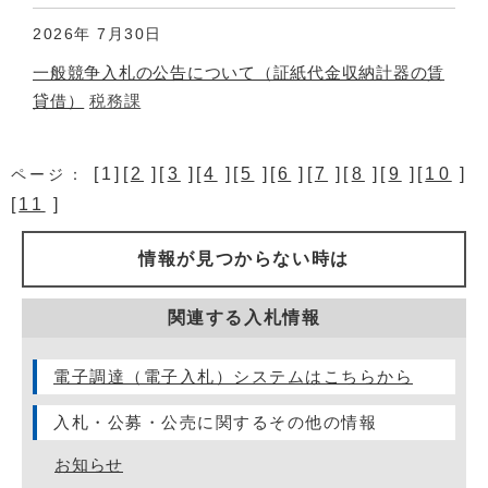
2026年
7月30日
一般競争入札の公告について（証紙代金収納計器の賃
貸借）
税務課
[1][
2
][
3
][
4
][
5
][
6
][
7
][
8
][
9
][
10
]
ページ：
[
11
]
情報が見つからない時は
関連する入札情報
電子調達（電子入札）システムはこちらから
入札・公募・公売に関するその他の情報
お知らせ