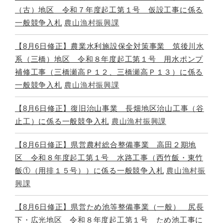
（古）地区 令和７年度起工第１号 仮設工事に係る
一般競争入札
農山漁村振興課
【8月6日修正】農業水利施設保全対策事業 筑後川水
系（三橋）地区 令和８年度起工第１号 用水ポンプ
補修工事（三橋瀬高Ｐ１２、三橋瀬高Ｐ１３）に係る
一般競争入札
農山漁村振興課
【8月6日修正】復旧治山事業 長畑地区治山工事（谷
止工）に係る一般競争入札
農山漁村振興課
【8月6日修正】県営農村総合整備事業 高田２期地
区 令和８年度起工第１号 水路工事（西竹飯・東竹
飯①（用排１５号））に係る一般競争入札
農山漁村振
興課
【8月6日修正】県営ため池等整備事業（一般） 尻長
下・広光地区 令和８年度起工第１号 ため池工事に