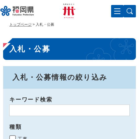
ペ
メ
ー
ニ
ジ
ュ
の
ー
トップページ
>
入札・公募
先
を
頭
飛
本
で
ば
入札・公募
す
し
文
。
て
本
文
へ
入札・公募情報の絞り込み
キーワード検索
種類
工事