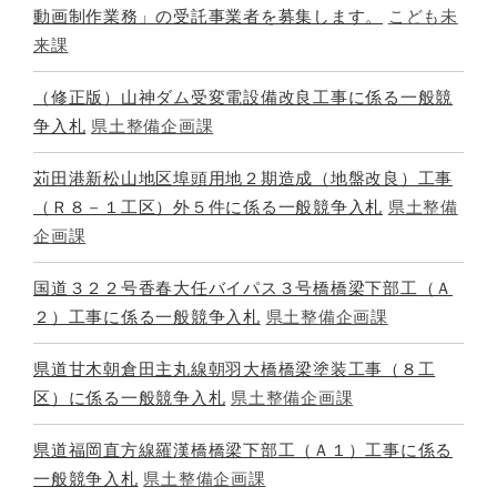
動画制作業務」の受託事業者を募集します。
こども未
来課
（修正版）山神ダム受変電設備改良工事に係る一般競
争入札
県土整備企画課
苅田港新松山地区埠頭用地２期造成（地盤改良）工事
（Ｒ８－１工区）外５件に係る一般競争入札
県土整備
企画課
国道３２２号香春大任バイパス３号橋橋梁下部工（Ａ
２）工事に係る一般競争入札
県土整備企画課
県道甘木朝倉田主丸線朝羽大橋橋梁塗装工事（８工
区）に係る一般競争入札
県土整備企画課
県道福岡直方線羅漢橋橋梁下部工（Ａ１）工事に係る
一般競争入札
県土整備企画課