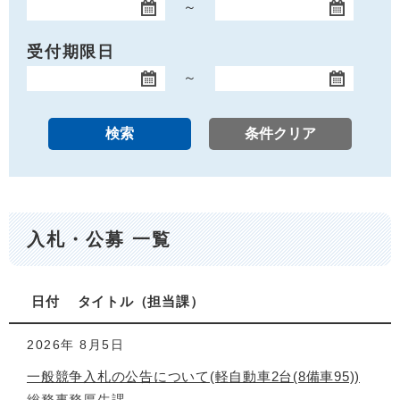
～
開始日
終了日
受付期限日
～
開始日
終了日
入札・公募 一覧
日付
タイトル
担当課
2026年
8月5日
一般競争入札の公告について(軽自動車2台(8備車95))
総務事務厚生課