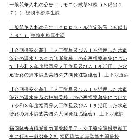
一般競争入札の公告（リモコン式草刈機（８備出１
７））
総務事務厚生課
一般競争入札の公告（クロロフィル測定装置（８備出
１６））
総務事務厚生課
【企画提案公募】「人工衛星及びＡＩを活用した水道
管路の漏水リスクの診断業務」の企画提案募集につい
て【令和８年度福岡県人工衛星及びＡＩを活用した水
道管路の漏水調査業務の共同発注協議会】
上下水道課
【企画提案公募】「人工衛星及びＡＩを活用した水道
管路の漏水箇所の検知業務」の企画提案募集について
（令和８年度福岡県人工衛星及びＡＩを活用した水道
管路の漏水調査業務の共同発注協議会）
上下水道課
福岡障害者職業能力開発校男子・女子寮空調機更新工
事に係る一般競争入札
福岡障害者職業能力開発校