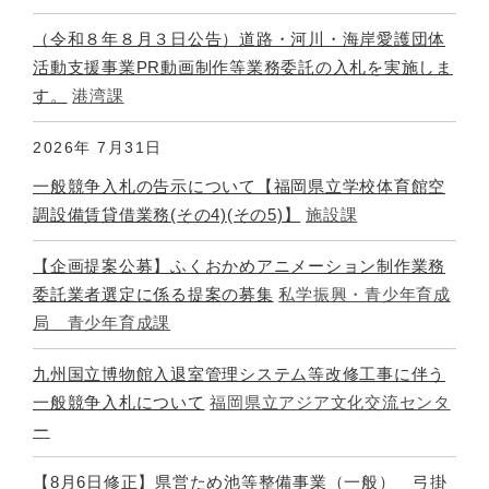
（令和８年８月３日公告）道路・河川・海岸愛護団体
活動支援事業PR動画制作等業務委託の入札を実施しま
す。
港湾課
2026年
7月31日
一般競争入札の告示について【福岡県立学校体育館空
調設備賃貸借業務(その4)(その5)】
施設課
【企画提案公募】ふくおかめアニメーション制作業務
委託業者選定に係る提案の募集
私学振興・青少年育成
局 青少年育成課
九州国立博物館入退室管理システム等改修工事に伴う
一般競争入札について
福岡県立アジア文化交流センタ
ー
【8月6日修正】県営ため池等整備事業（一般） 弓掛