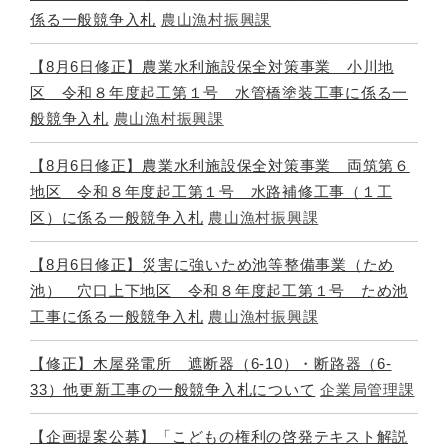
係る一般競争入札
農山漁村振興課
【8月6日修正】農業水利施設保全対策事業 小川地
区 令和８年度起工第１号 水管橋塗装工事に係る一
般競争入札
農山漁村振興課
【8月6日修正】農業水利施設保全対策事業 両筑第６
地区 令和８年度起工第１号 水路補修工事（１工
区）に係る一般競争入札
農山漁村振興課
【8月6日修正】災害に強いため池等整備事業（ため
池） 穴口上下地区 令和８年度起工第１号 ため池
工事に係る一般競争入札
農山漁村振興課
【修正】木屋発電所 遮断器（6-10）・断路器（6-
33）他更新工事の一般競争入札について
企業局管理課
【企画提案公募】「こどもの権利の啓発テキスト解説