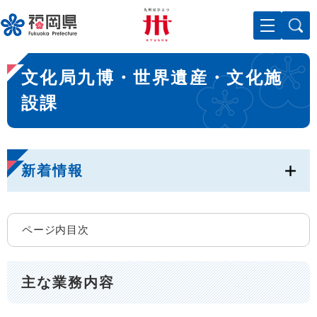
ペ
メニューを飛ばして本文へ
ー
ジ
の
本
先
文化局九博・世界遺産・文化施
文
頭
で
設課
す
。
新着情報
ページ内目次
主な業務内容