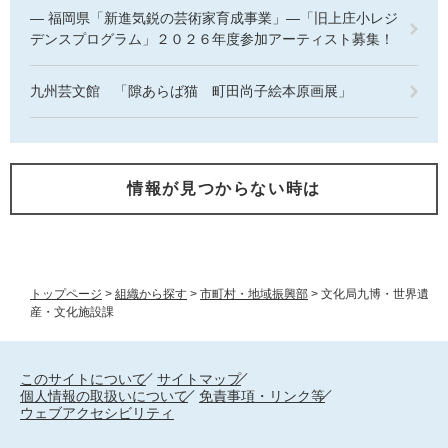
― 福岡県「新進気鋭の芸術家育成事業」―「旧上庄小レジ
デンスプログラム」２０２６年度参加アーティスト募集！
九州芸文館 「隙あらば猫 町田尚子絵本原画展」
情報が見つからない時は
トップページ
>
組織から探す
>
市町村・地域振興部
>
文化局九博・世界遺
産・文化施設課
このサイトについて
サイトマップ
個人情報の取扱いについて
免責事項・リンク等
ウェブアクセシビリティ