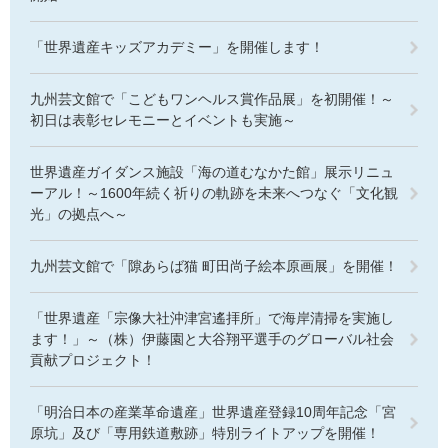
「世界遺産キッズアカデミー」を開催します！
九州芸文館で「こどもワンヘルス賞作品展」を初開催！～
初日は表彰セレモニーとイベントも実施～
世界遺産ガイダンス施設「海の道むなかた館」展示リニュ
ーアル！～1600年続く祈りの軌跡を未来へつなぐ「文化観
光」の拠点へ～
九州芸文館で「隙あらば猫 町田尚子絵本原画展」を開催！
「世界遺産「宗像大社沖津宮遙拝所」で海岸清掃を実施し
ます！」～（株）伊藤園と大谷翔平選手のグローバル社会
貢献プロジェクト！
「明治日本の産業革命遺産」世界遺産登録10周年記念「宮
原坑」及び「専用鉄道敷跡」特別ライトアップを開催！