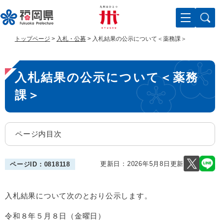
ペ
メ
ー
ニ
ジ
ュ
の
ー
トップページ
>
入札・公募
>
入札結果の公示について＜薬務課＞
先
を
頭
飛
本
で
ば
入札結果の公示について＜薬務
す
し
文
。
て
課＞
本
文
へ
ページ内目次
更新日：2026年5月8日更新
ページID：0818118
入札結果について次のとおり公示します。
令和８年５月８日（金曜日）