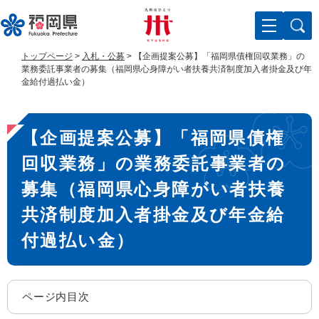
ペ
メ
ー
ニ
ジ
ュ
の
ー
トップページ
>
入札・公募
>
【企画提案公募】「福岡県債権回収業務」の
先
を
業務委託事業者の募集（福岡県心身障がい者扶養共済制度加入者掛金及び年
頭
飛
金給付過払い金）
で
ば
す
し
本
。
て
【企画提案公募】「福岡県債権
文
本
文
回収業務」の業務委託事業者の
へ
募集（福岡県心身障がい者扶養
共済制度加入者掛金及び年金給
付過払い金）
ページ内目次