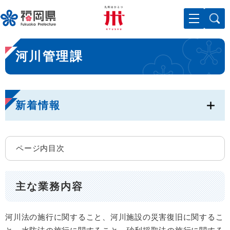
ペ
メニューを飛ばして本文へ
ー
ジ
の
本
先
河川管理課
文
頭
で
す
。
新着情報
ページ内目次
主な業務内容
河川法の施行に関すること、河川施設の災害復旧に関するこ