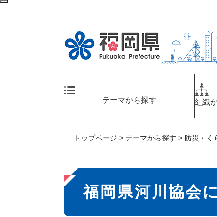
ペ
検
ー
索
ジ
エ
の
リ
先
ア
頭
へ
で
す
。
テーマから探す
組織
トップページ
>
テーマから探す
>
防災・く
本
福岡県河川協会
文