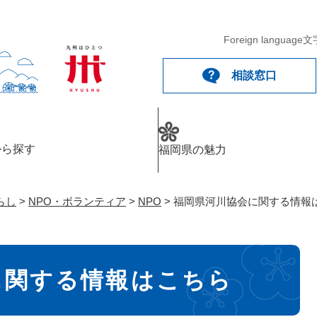
メニューを飛ばして本文へ
Foreign language
文
相談窓口
から探す
福岡県の魅力
らし
>
NPO・ボランティア
>
NPO
>
福岡県河川協会に関する情報
に関する情報はこちら