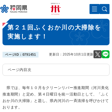
ペ
メニューを飛ばして本文へ
ー
ジ
の
本
先
第２１回ふくおか川の大掃除を
文
頭
で
実施します！
す
。
更新日：2025年10月1日更新
ページID：0791451
ページ内目次
県では、毎年１０月をクリーンリバー推進期間（河川美化
推進期間）と定め、第４日曜日を統一活動日として、「ふく
おか川の大掃除」と題し、県内河川の一斉清掃を呼びかけて
おります。